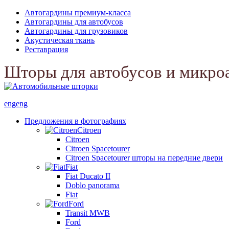
Автогардины премиум-класса
Автогардины для автобусов
Автогардины для грузовиков
Акустическая ткань
Реставрация
Шторы для автобусов и микро
eng
eng
Предложения в фотографиях
Citroen
Citroen
Citroen Spacetourer
Citroen Spacetourer шторы на передние двери
Fiat
Fiat Ducato II
Doblo panorama
Fiat
Ford
Transit MWB
Ford