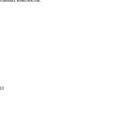
отанных комплектов.
Разработан комплект штор для
автомобиля Voyah Dream
Разработан комплект штор для
33
автомобиля Hyundai Staria