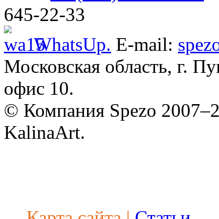
автомоби
645-22-33
Defender
WhatsUp.
E-mail:
spez
Московская область, г. Пу
офис 10.
© Компания Spezo 2007–
Разработ
автомоби
KalinaArt.
Карта сайта
|
Статьи