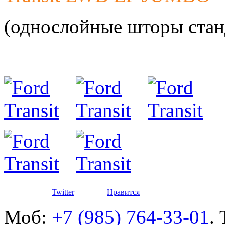
автомоби
(однослойные шторы стан
Разработ
автомоби
Twitter
Нравится
Моб:
+7 (985) 764-33-01
.
Разработ