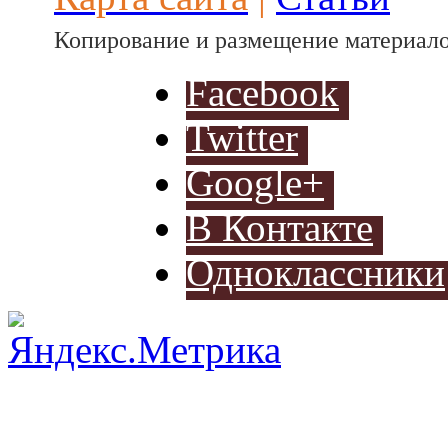
Разработ
автомоби
Копирование и размещение материало
Facebook
Twitter
Google+
В Контакте
Разработ
Одноклассники
автомоб