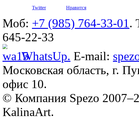
автомоби
Defender
Twitter
Нравится
Моб:
+7 (985) 764-33-01
.
645-22-33
WhatsUp.
E-mail:
spez
Московская область, г. Пу
Разработ
автомоби
офис 10.
© Компания Spezo 2007–
KalinaArt.