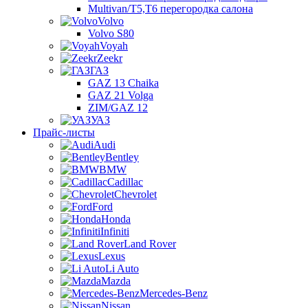
Multivan/T5,T6 перегородка салона
Volvo
Volvo S80
Voyah
Zeekr
ГАЗ
GAZ 13 Chaika
GAZ 21 Volga
ZIM/GAZ 12
УАЗ
Прайс-листы
Audi
Bentley
BMW
Cadillac
Chevrolet
Ford
Honda
Infiniti
Land Rover
Lexus
Li Auto
Mazda
Mercedes-Benz
Nissan