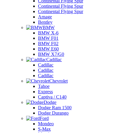
Continental Flying Spur
Continental Flying Spur
Continental Flying Spur
Arnage
Bentley
BMW
BMW X-6
BMW F01
BMW F02
BMW E60
BMW X7/G0
Cadillac
Cadillac
Cadillac
Cadillac
Chevrolet
Tahoe
Express
Captiva / C140
Dodge
Dodge Ram 1500
Dodge Durango
Ford
Mondeo
S-Max