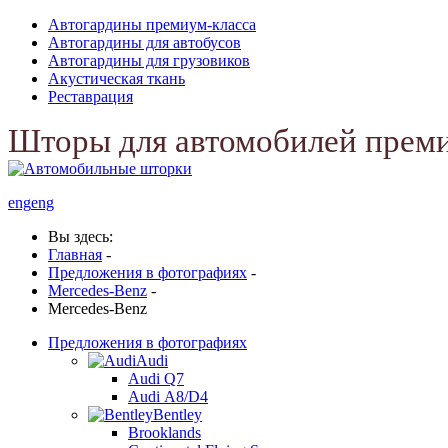
Автогардины премиум-класса
Автогардины для автобусов
Автогардины для грузовиков
Акустическая ткань
Реставрация
Шторы для автомобилей прем
eng
eng
Вы здесь:
Главная
-
Предложения в фотографиях
-
Mercedes-Benz
-
Mercedes-Benz
Предложения в фотографиях
Audi
Audi Q7
Audi А8/D4
Bentley
Brooklands