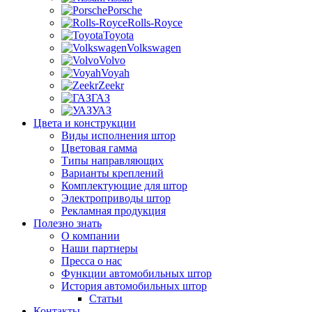
Porsche
Rolls-Royce
Toyota
Volkswagen
Volvo
Voyah
Zeekr
ГАЗ
УАЗ
Цвета и конструкции
Виды исполнения штор
Цветовая гамма
Типы направляющих
Варианты креплений
Комплектующие для штор
Электроприводы штор
Рекламная продукция
Полезно знать
О компании
Наши партнеры
Пресса о нас
Функции автомобильных штор
История автомобильных штор
Статьи
Контакты