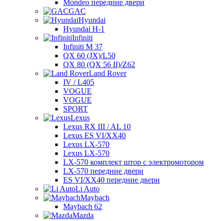
Mondeo передние двери
GAC
Hyundai
Hyundai H-1
Infiniti
Infiniti M 37
QX 60 (JX)/L50
QX 80 (QX 56 II)/Z62
Land Rover
IV / L405
VOGUE
VOGUE
SPORT
Lexus
Lexus RX III / AL 10
Lexus ES VI/XX40
Lexus LX-570
Lexus LX-570
LX-570 комплект штор с электромотором
LX-570 передние двери
ES VI/XX40 передние двери
Li Auto
Maybach
Maybach 62
Mazda