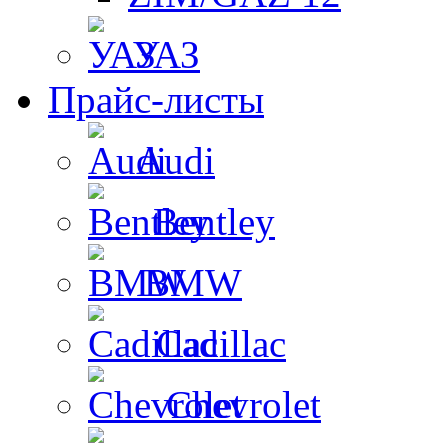
УАЗ
Прайс-листы
Audi
Bentley
BMW
Cadillac
Chevrolet