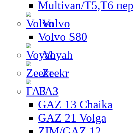
Multivan/T5,T6 пе
Volvo
Volvo S80
Voyah
Zeekr
ГАЗ
GAZ 13 Chaika
GAZ 21 Volga
ZIM/GAZ 12