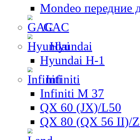
Mondeo передние 
GAC
Hyundai
Hyundai H-1
Infiniti
Infiniti M 37
QX 60 (JX)/L50
QX 80 (QX 56 II)/