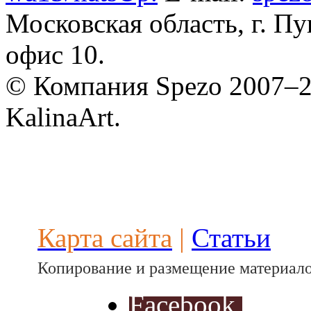
Разработ
Московская область, г. Пу
автомоби
офис 10.
© Компания Spezo 2007–
KalinaArt.
Разработ
автомоби
Карта сайта
|
Статьи
Копирование и размещение материало
Facebook