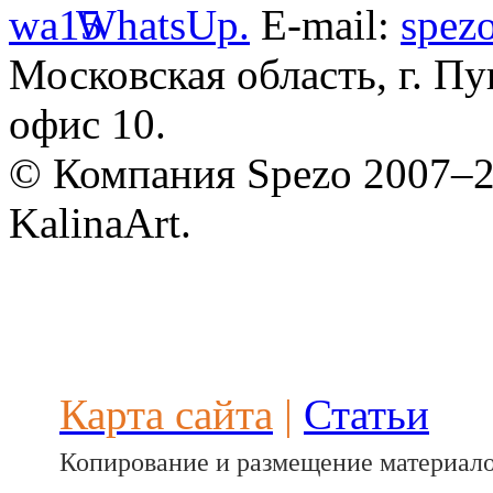
Разработ
WhatsUp.
E-mail:
spez
автомоби
Московская область, г. Пу
офис 10.
© Компания Spezo 2007–
KalinaArt.
Разработ
автомоби
Карта сайта
|
Статьи
Копирование и размещение материало