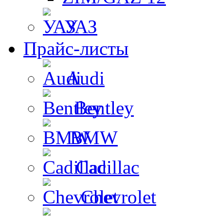
УАЗ
Прайс-листы
Audi
Bentley
BMW
Cadillac
Chevrolet