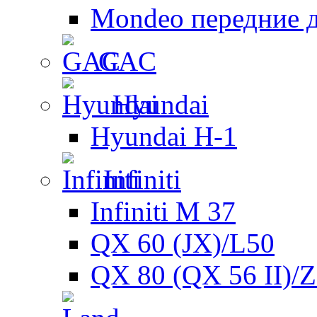
Mondeo передние 
GAC
Hyundai
Hyundai H-1
Infiniti
Infiniti M 37
QX 60 (JX)/L50
QX 80 (QX 56 II)/