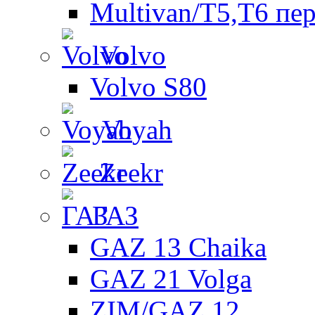
Multivan/T5,T6 пе
Volvo
Volvo S80
Voyah
Zeekr
ГАЗ
GAZ 13 Chaika
GAZ 21 Volga
ZIM/GAZ 12